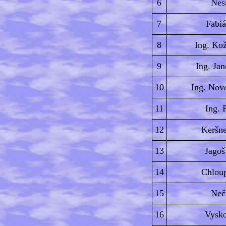
6
Nesr
7
Fabiá
8
Ing. Ko
9
Ing. Ja
10
Ing. Nov
11
Ing. 
12
Keršn
13
Jagoš
14
Chlou
15
Neč
16
Vysko