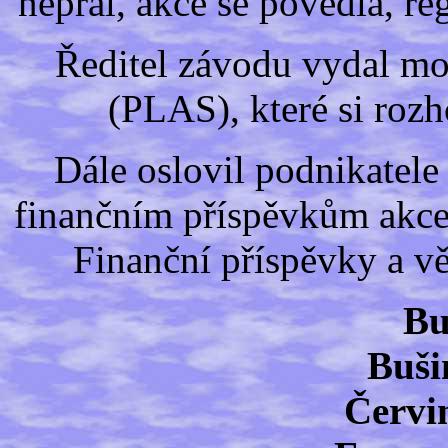
nepřál, akce se povedla, re
Ředitel závodu vydal mo
(PLAS), které si rozh
Dále oslovil podnikatele 
finančním příspěvkům akce n
Finanční příspěvky a vě
Bu
Buši
Červi