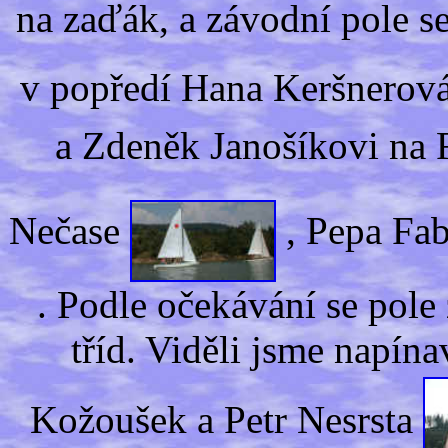
na zaďák, a závodní pole s
v popředí Hana Keršnerová
a Zdeněk Janošíkovi na
Nečase
, Pepa Fab
. Podle očekávání se pole
tříd. Viděli jsme napín
Kožoušek a Petr Nesrsta