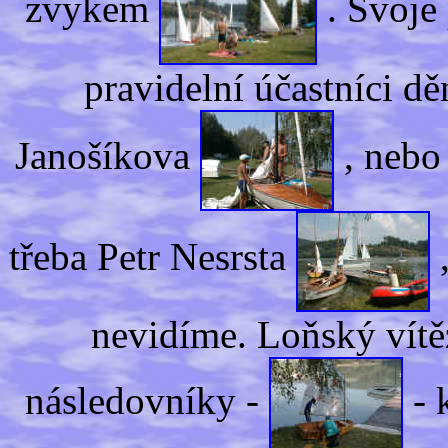
zvykem
. Svoje 
pravidelní účastníci dě
Janošíkova
, nebo
třeba Petr Nesrsta
,
nevidíme. Loňský vítě
následovníky -
- 