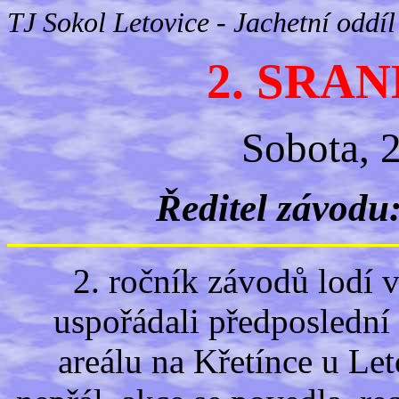
TJ Sokol Letovice - Jachetní oddíl
2. SRA
Sobota, 
Ředitel závodu
2. ročník závodů lodí 
uspořádali předposlední
areálu na Křetínce u Leto