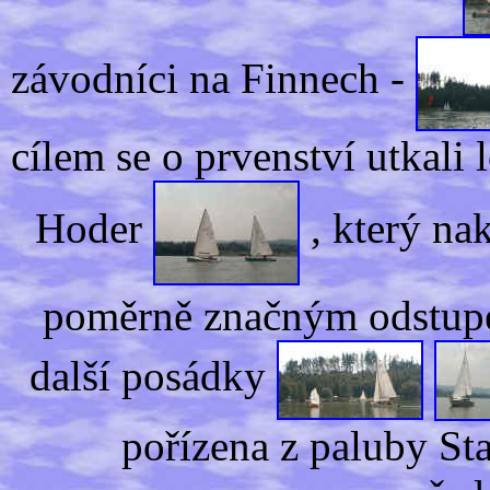
závodníci na Finnech -
cílem se o prvenství utkali 
Hoder
, který na
poměrně značným odstupem
další posádky
pořízena z paluby Sta