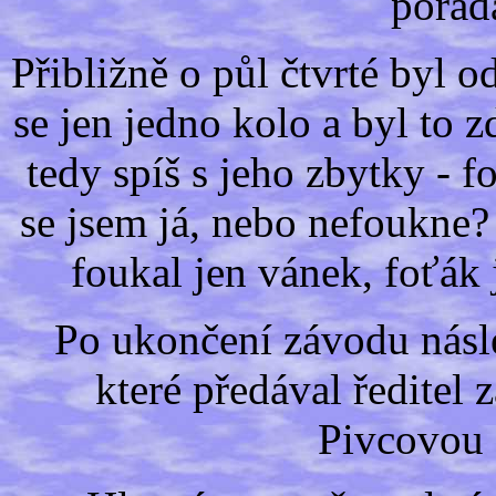
pořad
Přibližně o půl čtvrté byl 
se jen jedno kolo a byl to 
tedy spíš s jeho zbytky - 
se jsem já, nebo nefoukne?
foukal jen vánek, foťák 
Po ukončení závodu násle
které předával ředitel
Pivcovou 