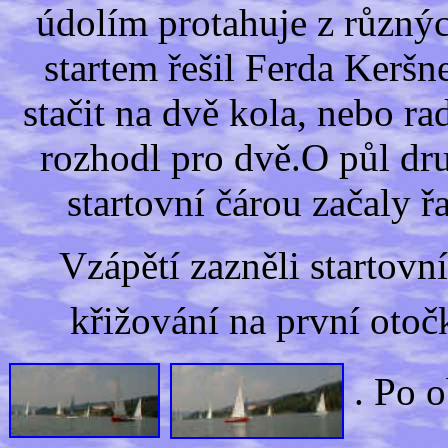
údolím protahuje z různýc
startem řešil Ferda Keršn
stačit na dvě kola, nebo ra
rozhodl pro dvě.O půl dru
startovní čárou začaly ř
Vzápětí zazněli startovní
křižování na první oto
. Po o