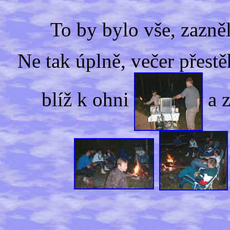
To by bylo vše, zazně
Ne tak úplně, večer přest
blíž k ohni
a z