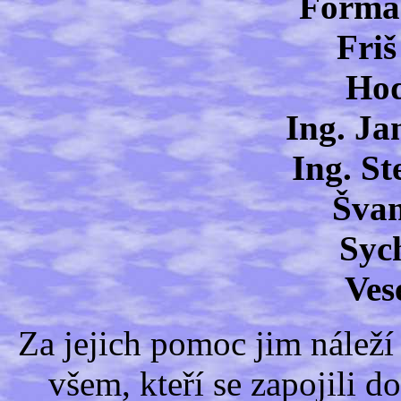
Forma
Friš
Hod
Ing. Ja
Ing. St
Švan
Syc
Ves
Za jejich pomoc jim náleží
všem, kteří se zapojili d