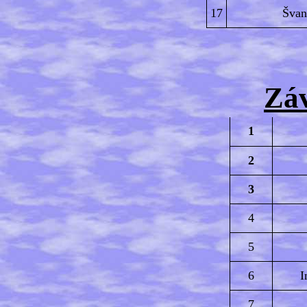
17
Švan
Zá
1
2
3
4
5
6
I
7