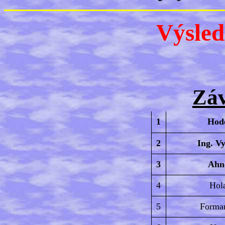
Výsled
Záv
1
Hod
2
Ing. Vy
3
Ahn
4
Hol
5
Forman