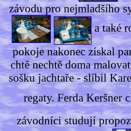
závodu pro nejmladšího sy
a také 
pokoje nakonec získal pa
chtě nechtě doma malovat,
sošku jachtaře - slíbil Kare
regaty. Ferda Keršner 
závodníci studují propozi