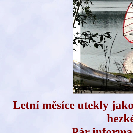
Letní měsíce utekly jako
hezké
Pár informac