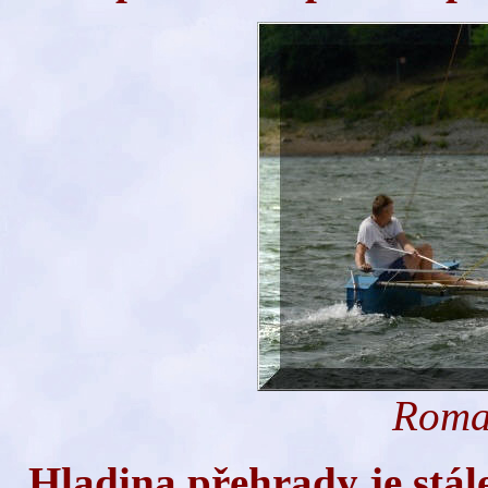
Roma
H
ladina přehrady je stá