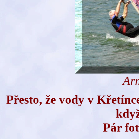
Ar
Přesto, že vody v Křetínce
když
Pár fo