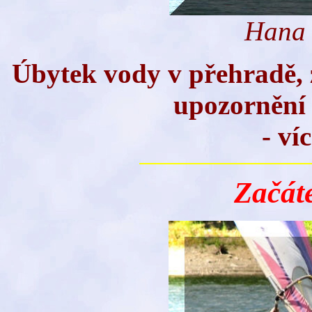
Hana 
Úbytek vody v přehradě, 
upozornění 
- ví
Začát