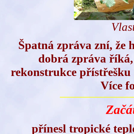
Vlas
Špatná zpráva zní, že h
dobrá zpráva říká, 
rekonstrukce přístřešku
Více f
Začá
přínesl tropické tepl