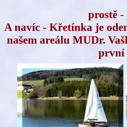
prostě - 
A navíc - Křetínka je ode
našem areálu MUDr. Vašk
první