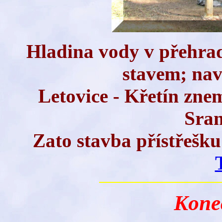
Hladina vody v přehrad
stavem; nav
Letovice - Křetín znem
Sran
Zato stavba přístřešku
Kone